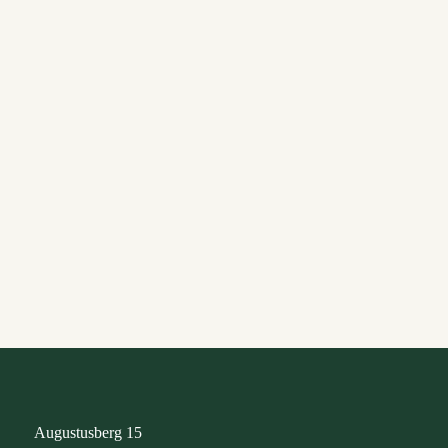
Doppelzimmer „Panorama“
280,00€
330,00€
Doppelzimmer „Panorama Komfort“
295,00€
345,00€
Suite „Gräfin Cosel“
359,00€
409,00€
Augustusberg 15