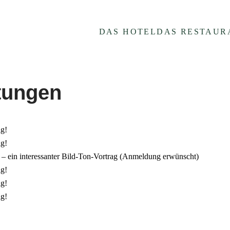
DAS HOTEL
DAS RESTAUR
tungen
n
 ganz
ig!
ig!
 – ein interessanter Bild-Ton-Vortrag (Anmeldung erwünscht)
ig!
ig!
ig!